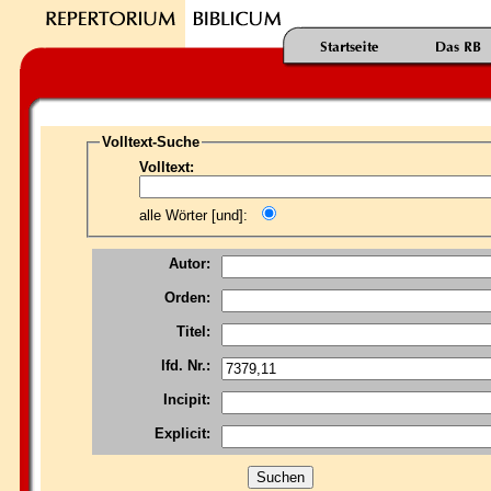
Volltext-Suche
Volltext:
alle Wörter [und]:
Autor:
Orden:
Titel:
lfd. Nr.:
Incipit:
Explicit: