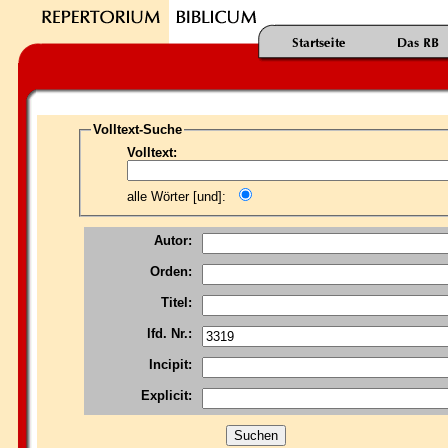
Volltext-Suche
Volltext:
alle Wörter [und]:
Autor:
Orden:
Titel:
lfd. Nr.:
Incipit:
Explicit: