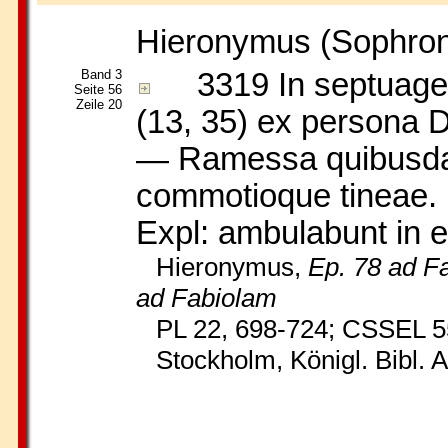
Hieronymus
(Sophron
Band 3
3319
In septuag
Seite 56
Zeile 20
(13, 35) ex persona 
— Ramessa quibusdam 
commotioque tineae. 
Expl: ambulabunt in ei
Hieronymus,
Ep. 78 ad F
ad Fabiolam
PL 22, 698-724; CSSEL 5
Stockholm, Königl. Bibl. A