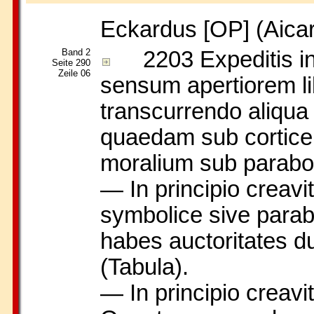
Eckardus [OP]
(Aica
Band 2
2203
Expeditis i
Seite 290
Zeile 06
sensum apertiorem lib
transcurrendo aliqua 
quaedam sub cortice l
moralium sub parabola
— In principio creavi
symbolice sive parabo
habes auctoritates d
(Tabula).
— In principio creavi