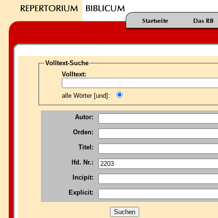
Volltext-Suche
Volltext:
alle Wörter [und]:
Autor:
Orden:
Titel:
lfd. Nr.:
Incipit:
Explicit: